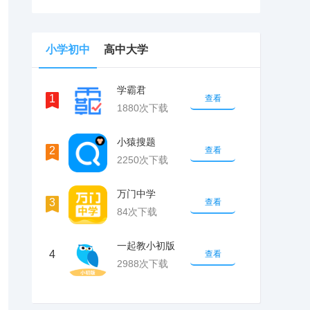
小学初中
高中大学
学霸君
1
查看
1880次下载
小猿搜题
2
查看
2250次下载
万门中学
3
查看
84次下载
一起教小初版
4
查看
2988次下载