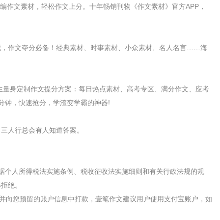
精编作文素材，轻松作文上分。十年畅销刊物《作文素材》官方APP，
藏，作文夺分必备！经典素材、时事素材、小众素材、名人名言……海
考生量身定制作文提分方案：每日热点素材、高考专区、满分作文、应考
分钟，快速抢分，学渣变学霸的神器!
，三人行总会有人知道答案。
据个人所得税法实施条例、税收征收法实施细则和有关行政法规的规
得拒绝。
账并向您预留的账户信息中打款，壹笔作文建议用户使用支付宝账户，如