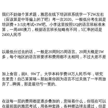
我们不妨做个算术题，雅思在线下培训班系统学一下2W左右
（应该算是中等偏上的了吧）考一次2020。一般低分考生就是
培训费＋3-5次考试≈3W吧。小李这里按照UQ的语言班标准来
算，一周480澳刀，根据语言班长短略有不同，5汇率的话是
2400人民币
以最低分过去的话，一般是20周到25周语言。20周大概是5W
多，每个地区的语言班要求和费用都不太相同，不过大差不差
加上食宿，就8、9W了。大学本科学费18万人民币/年，研究
生更贵！自己算算咯～那如果你因为语言不过关熬了一半而放
弃了...啊偶，那是最功亏一篑的。
在这每一层的费用都是逐步叠加的，意味着什么，你现在可以
在最前面的雅思考试，用各种套路，各种擦边球去通过，但是